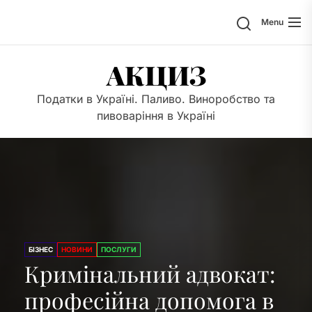
Skip
Search
Menu
to
the
content
АКЦИЗ
Податки в Україні. Паливо. Виноробство та
пивоваріння в Україні
БІЗНЕС
НОВИНИ
ПОСЛУГИ
Кримінальний адвокат:
професійна допомога в