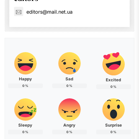
editors@mail.net.ua
Happy
Sad
Excited
0
%
0
%
0
%
Sleepy
Angry
Surprise
0
%
0
%
0
%