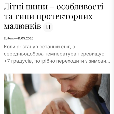
Літні шини – особливості
та типи протекторних
малюнків
Editors
11.05.2026
Коли розтанув останній сніг, а
середньодобова температура перевищує
+7 градусів, потрібно переходити з зимових
на літні шини. Ці шини мають свої
особливості, які ми й...