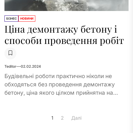
БІЗНЕС
НОВИНИ
Ціна демонтажу бетону і
способи проведення робіт
Teditor
02.02.2024
Будівельні роботи практично ніколи не
обходяться без проведення демонтажу
бетону, ціна якого цілком прийнятна на
сучасному ринку. Способів проведення
демонтажу бетону кілька, залежно від
Пагінація
того,...
1
2
Далі
записів