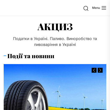
Skip
Search
Menu
to
the
content
АКЦИЗ
Податки в Україні. Паливо. Виноробство та
пивоваріння в Україні
Події та новини
Previous
Next
Slide
Slide