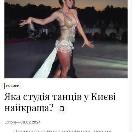
НОВИНИ
Яка студія танців у Києві
найкраща?
Editors
08.02.2024
Починати займатися чимось новим