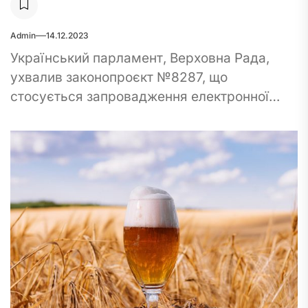
Admin
14.12.2023
Український парламент, Верховна Рада,
ухвалив законопроєкт №8287, що
стосується запровадження електронної
акцизної марки. Цей інструмент
призначений для ефективного контролю
обігу алкогольних напоїв, тютюнових
виробів і...