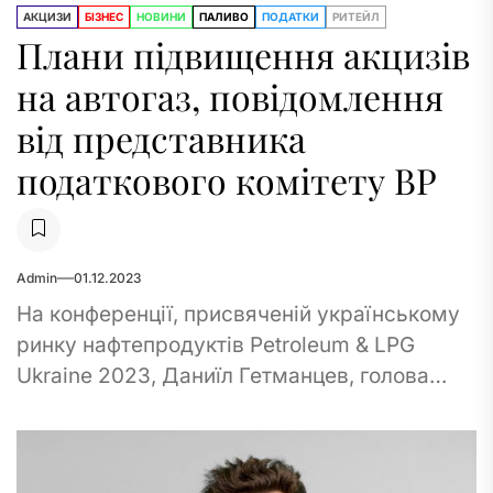
АКЦИЗИ
БІЗНЕС
НОВИНИ
ПАЛИВО
ПОДАТКИ
РИТЕЙЛ
Плани підвищення акцизів
на автогаз, повідомлення
від представника
податкового комітету ВР
Admin
01.12.2023
На конференції, присвяченій українському
ринку нафтепродуктів Petroleum & LPG
Ukraine 2023, Даниїл Гетманцев, голова
Податкового Комітету Верховної Ради,
оголосив можливе підвищення акцизів на
автогаз. За...