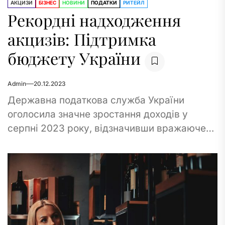
АКЦИЗИ
БІЗНЕС
НОВИНИ
ПОДАТКИ
РИТЕЙЛ
Рекордні надходження
акцизів: Підтримка
бюджету України
Admin
20.12.2023
Державна податкова служба України
оголосила значне зростання доходів у
серпні 2023 року, відзначивши вражаюче
зростання надходжень акцизного податку
до національного бюджету. Вражаюча сума
в 10...