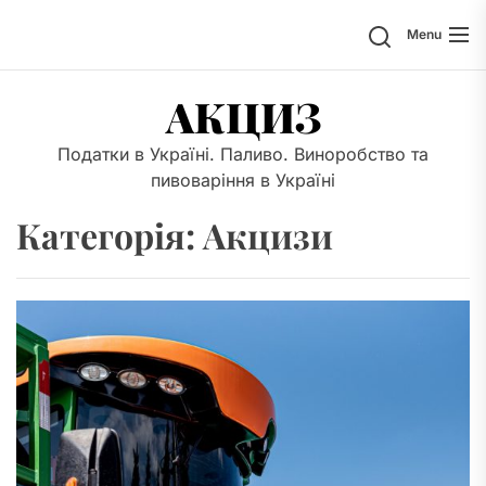
Skip
Search
Menu
to
the
content
АКЦИЗ
Податки в Україні. Паливо. Виноробство та
пивоваріння в Україні
Категорія:
Акцизи