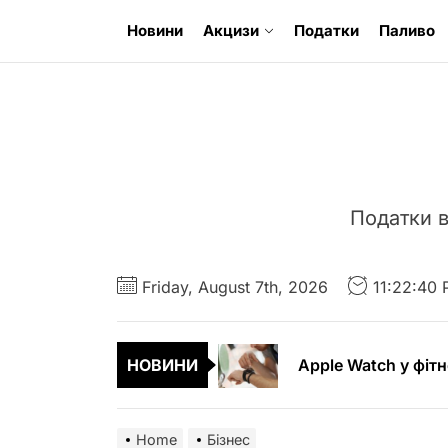
Skip
Новини
Акцизи
Податки
Паливо
to
the
content
Податки в
Чохли для iPad Ai
Літні шини – особ
Friday, August 7th, 2026
11:22:42
Apple Watch у фітн
НОВИНИ
Фактори, що вплив
Кримінальний адво
Home
Бізнес