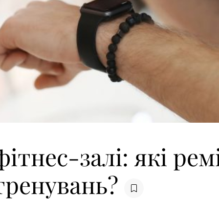
фітнес-залі: які ре
 тренувань?