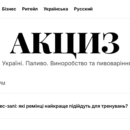
Бізнес
Ритейл
Українська
Русский
АКЦИЗ
 Україні. Паливо. Виноробство та пивоваріння
r 13″ M2 (2024) – найкращий вибір для захисту вашого 
ливості та типи протекторних малюнків
 PM
ес-залі: які ремінці найкраще підійдуть для тренувань?
ають на вартість різання бетону
кат: професійна допомога в Києві