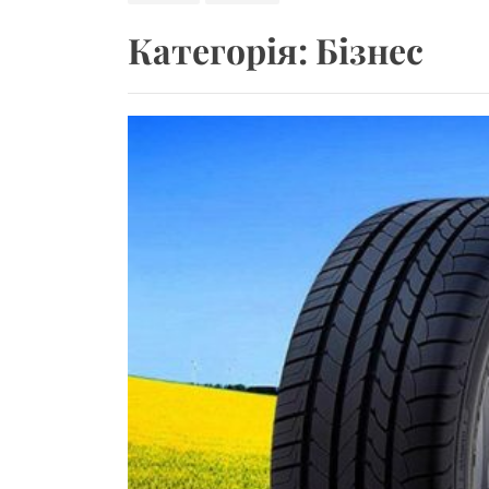
Чохли для iPad Ai
Категорія:
Бізнес
Літні шини – особ
Apple Watch у фітн
Фактори, що вплив
Кримінальний адво
Чохли для iPad Ai