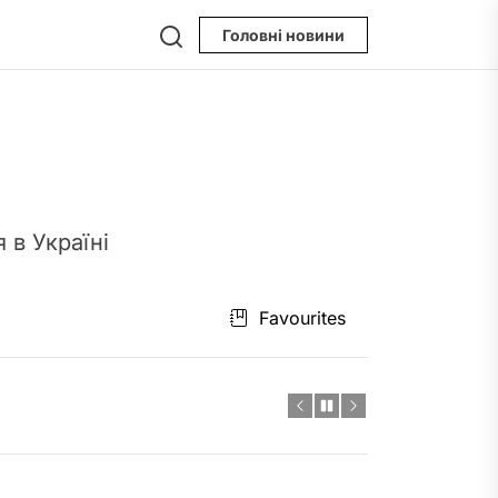
Search
Головні новини
 в Україні
пристрою
Favourites