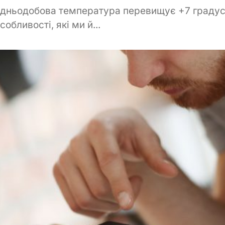
редньодобова температура перевищує +7 градусі
обливості, які ми й...