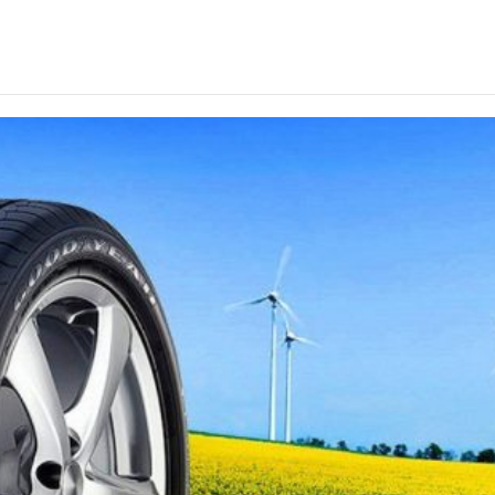
r 13″ M2 (2024) – найкращий вибір для захисту вашого 
ливості та типи протекторних малюнків
ес-залі: які ремінці найкраще підійдуть для тренувань?
ають на вартість різання бетону
кат: професійна допомога в Києві
r 13″ M2 (2024) – найкращий вибір для захисту вашого 