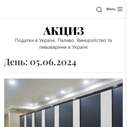
Skip
Search
Menu
to
the
content
АКЦИЗ
Податки в Україні. Паливо. Виноробство та
пивоваріння в Україні
День:
05.06.2024