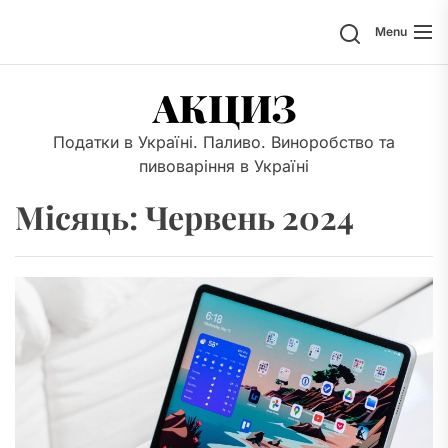
Skip
Search
Menu
to
the
content
АКЦИЗ
Податки в Україні. Паливо. Виноробство та
пивоваріння в Україні
Місяць:
Червень 2024