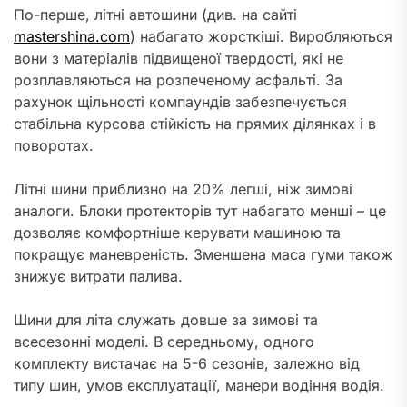
По-перше, літні автошини (див. на сайті
mastershina.com
) набагато жорсткіші. Виробляються
вони з матеріалів підвищеної твердості, які не
розплавляються на розпеченому асфальті. За
рахунок щільності компаундів забезпечується
стабільна курсова стійкість на прямих ділянках і в
поворотах.
Літні шини приблизно на 20% легші, ніж зимові
аналоги. Блоки протекторів тут набагато менші – це
дозволяє комфортніше керувати машиною та
покращує маневреність. Зменшена маса гуми також
знижує витрати палива.
Шини для літа служать довше за зимові та
всесезонні моделі. В середньому, одного
комплекту вистачає на 5-6 сезонів, залежно від
типу шин, умов експлуатації, манери водіння водія.