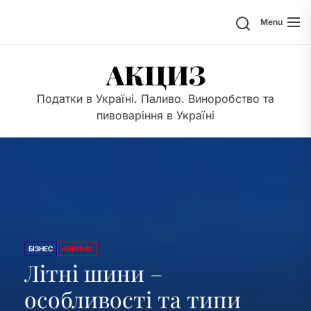
Skip
Search
Menu
to
the
content
АКЦИЗ
Податки в Україні. Паливо. Виноробство та
пивоваріння в Україні
БІЗНЕС
НОВИНИ
Літні шини –
особливості та типи