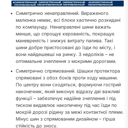
Симетрично ненаправлений. Вираженого
малюнка немає, всі блоки хаотично розкидані
по компаунду. Ненаправлені шини важать
менше, що спрощує керованість, покращує
маневреність і знижує витрату палива. Такі
шини добре пристосовані до їзди по місту, і
вони найдешевші на ринку. З недоліків – не
оптимальне зчеплення з мокрими дорогами.
Симетрично спрямований. Шашки протектора
спрямовані з обох боків проти ходу машини.
По центру вони сходяться, формуючи гострий
наконечник, який виконує відразу дві важливі
функції – забезпечує надійне зчеплення і під
тиском видавлює накопичену під час їзди по
мокрій дорозі рідину за межі контактної плями.
Мінус шин з спрямованим дизайном – гірша
стійкість до зносу.