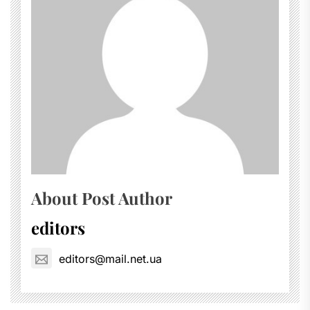
About Post Author
editors
editors@mail.net.ua