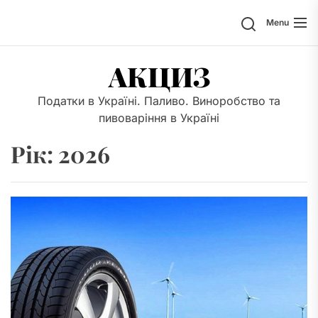
Skip
Search
Menu
to
the
content
АКЦИЗ
Податки в Україні. Паливо. Виноробство та
пивоваріння в Україні
Рік:
2026