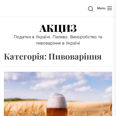
Skip
Search
Menu
to
the
content
АКЦИЗ
Податки в Україні. Паливо. Виноробство та
пивоваріння в Україні
Категорія:
Пивоваріння