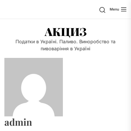
Skip
Search
Menu
to
the
content
АКЦИЗ
Податки в Україні. Паливо. Виноробство та
пивоваріння в Україні
admin