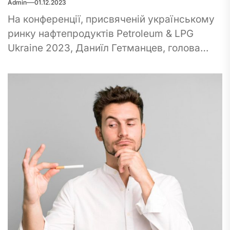
Admin
01.12.2023
На конференції, присвяченій українському
ринку нафтепродуктів Petroleum & LPG
Ukraine 2023, Даниїл Гетманцев, голова
Податкового Комітету Верховної Ради,
оголосив можливе підвищення акцизів на
автогаз. За...