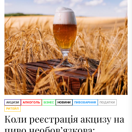
виробів і...
АКЦИЗИ
АЛКОГОЛЬ
БІЗНЕС
НОВИНИ
ПИВОВАРІННЯ
ПОДАТКИ
РИТЕЙЛ
Коли реєстрація акцизу на
пиво необов’язкова: