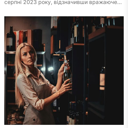
серпні 2023 року, відзначивши вражаюче
зростання надходжень акцизного податку
до національного бюджету. Вражаюча сума
в 10...