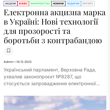
АКЦИЗИ
БІЗНЕС
ВИНОРОБСТВО
НОВИНИ
ПОДАТКИ
РИТЕЙЛ
Електронна акцизна марка
в Україні: Нові технології
для прозорості та
боротьби з контрабандою
Admin
14.12.2023
Український парламент, Верховна Рада,
ухвалив законопроєкт №8287, що
стосується запровадження електронної
акцизної марки. Цей інструмент
призначений для ефективного контролю
обігу алкогольних напоїв, тютюнових