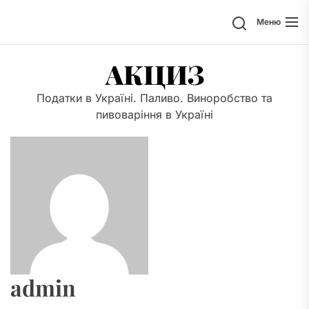
Перейти
Поиск
Меню
к
содержимому
АКЦИЗ
Податки в Україні. Паливо. Виноробство та
пивоваріння в Україні
admin