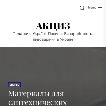
Перейти
Поиск
Меню
к
содержимому
АКЦИЗ
Податки в Україні. Паливо. Виноробство та
пивоваріння в Україні
БИЗНЕС
Материалы для
сантехнических