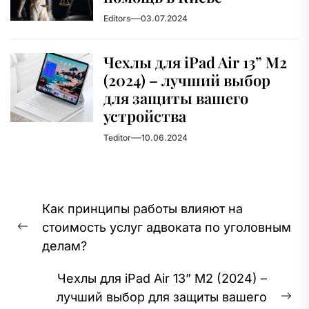
Editors
03.07.2024
Чехлы для iPad Air 13” M2
(2024) – лучший выбор
для защиты вашего
устройства
Teditor
10.06.2024
Навигация
Как принципы работы влияют на
по
стоимость услуг адвоката по уголовным
записям
Предыдущая
делам?
запись:
Чехлы для iPad Air 13” M2 (2024) –
лучший выбор для защиты вашего
Сл