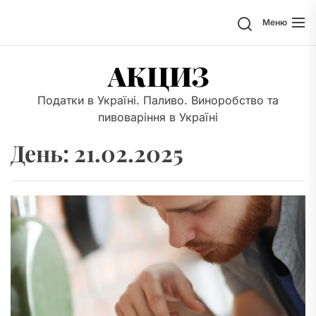
Перейти
Поиск
Меню
к
содержимому
АКЦИЗ
Податки в Україні. Паливо. Виноробство та
пивоваріння в Україні
День:
21.02.2025