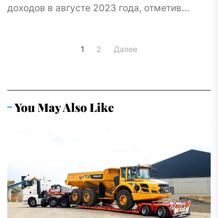
доходов в августе 2023 года, отметив
впечатляющий рост поступлений акцизного
налога в национальный бюджет.
Пагинация
Впечатляющая сумма в 10...
1
2
Далее
записей
You May Also Like