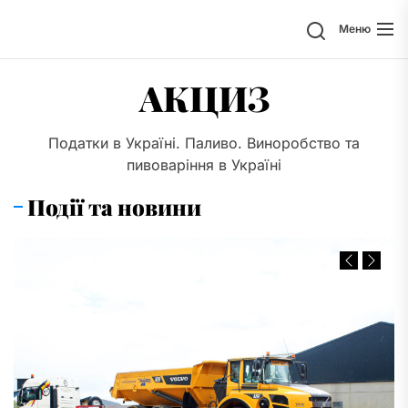
Перейти
Поиск
Меню
к
содержимому
АКЦИЗ
Податки в Україні. Паливо. Виноробство та
пивоваріння в Україні
Події та новини
Previous
Next
Slide
Slide