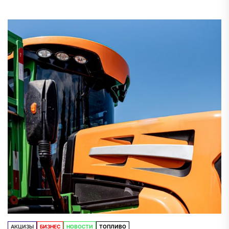
адвоката являются одним из важнейших
аспектов, которые учитываются при выборе
специалиста. (далее…)
АКЦИЗЫ
БИЗНЕС
НОВОСТИ
ТОПЛИВО