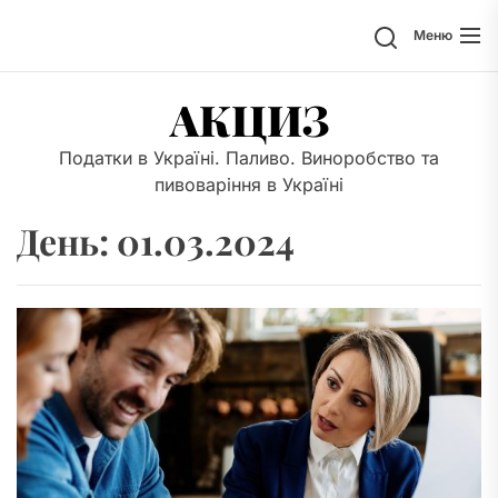
Перейти
Поиск
Меню
к
содержимому
АКЦИЗ
Податки в Україні. Паливо. Виноробство та
пивоваріння в Україні
День:
01.03.2024