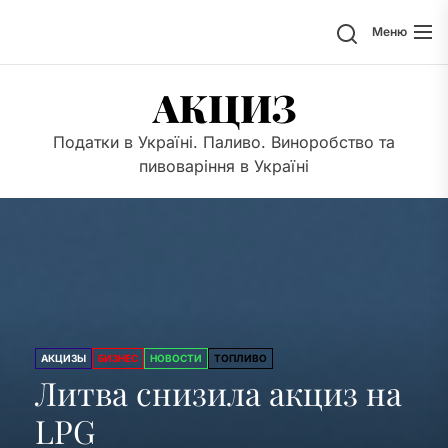
Перейти
Поиск
Меню
к
содержимому
АКЦИЗ
Податки в Україні. Паливо. Виноробство та
пивоваріння в Україні
АКЦИЗЫ
БИЗНЕС
НОВОСТИ
ТОПЛИВО
Литва снизила акциз на
LPG