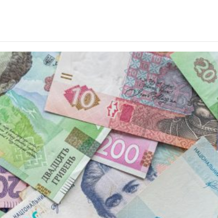
окат: профессиональная помощь в Киеве
рицеп тяжеловоз является незаменимым
обенности и типы протекторных рисунков
нес — зале: какие ремешки лучше всего подойдут для 
е на стоимость резки бетона
окат: профессиональная помощь в Киеве