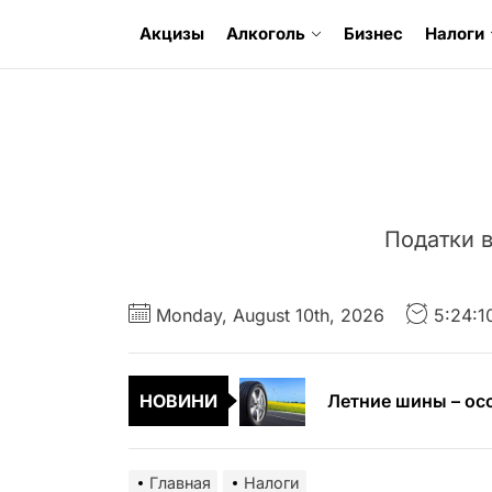
Перейти
Акцизы
Алкоголь
Бизнес
Налоги
к
содержимому
Податки в
Криминальный адв
Когда трал полуп
Monday, August 10th, 2026
5:24:1
Летние шины – ос
НОВИНИ
Apple Watch в фит
Факторы, влияющи
Главная
Налоги