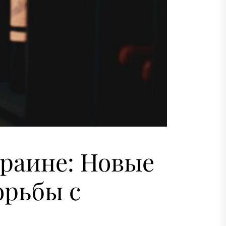
краине: Новые
орьбы с