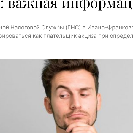
а: важная информац
ной Налоговой Службы (ГНС) в Ивано-Франковс
рироваться как плательщик акциза при опреде