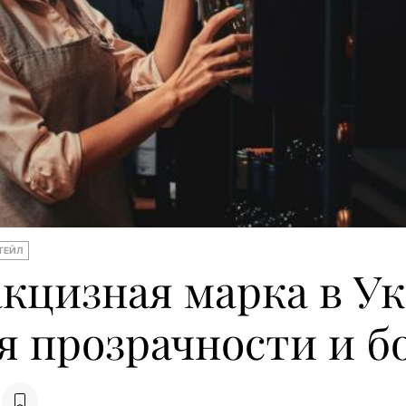
ТЕЙЛ
кцизная марка в У
я прозрачности и б