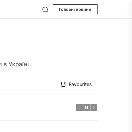
Поиск
Головні новини
 в Україні
Favourites
тренировок?