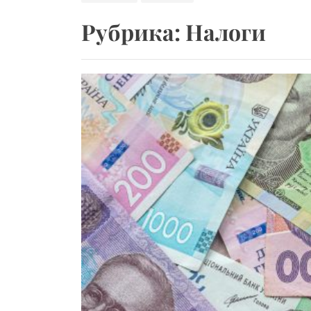
Криминальный адв
Рубрика:
Налоги
Когда трал полуп
Летние шины – ос
Apple Watch в фит
Факторы, влияющи
Криминальный адв