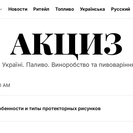
Новости
Ритейл
Топливо
Українська
Русский
АКЦИЗ
 Україні. Паливо. Виноробство та пивоваріння
окат: профессиональная помощь в Киеве
рицеп тяжеловоз является незаменимым
2 AM
обенности и типы протекторных рисунков
нес — зале: какие ремешки лучше всего подойдут для 
е на стоимость резки бетона