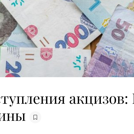
ступления акцизов:
аины