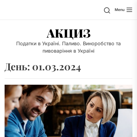
Skip
Search
Menu
to
the
content
АКЦИЗ
Податки в Україні. Паливо. Виноробство та
пивоваріння в Україні
День:
01.03.2024