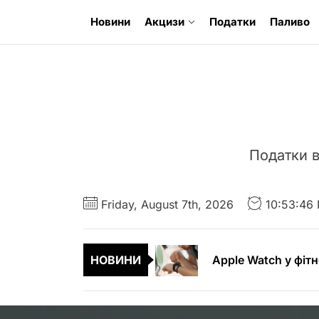
Skip
Новини
Акцизи
Податки
Паливо
to
the
content
Податки в
Чохли для iPad Ai
Літні шини – особ
Friday, August 7th, 2026
10:53:47
Apple Watch у фітн
НОВИНИ
Фактори, що вплив
Кримінальний адво