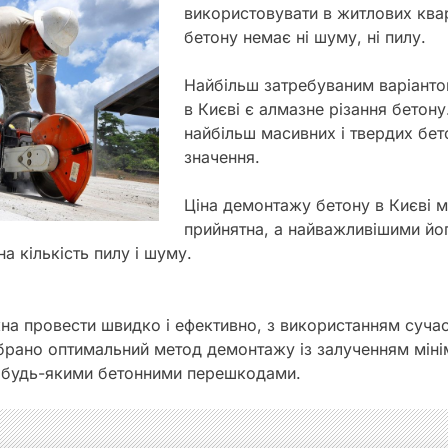
використовувати в житлових квар
бетону немає ні шуму, ні пилу.
Найбільш затребуваним варіант
в Києві є алмазне різання бетон
найбільш масивних і твердих бет
значення.
Ціна демонтажу бетону в Києві 
прийнятна, а найважливішими йо
на кількість пилу і шуму.
а провести швидко і ефективно, з використанням сучасн
ібрано оптимальний метод демонтажу із залученням міні
з будь-якими бетонними перешкодами.