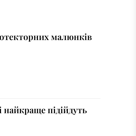
протекторних малюнків
ці найкраще підійдуть