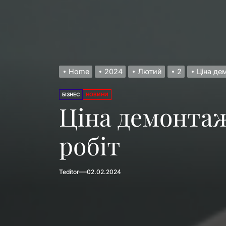
Чохли для iPad Ai
Літні шини – особ
Apple Watch у фітн
Home
2024
Лютий
2
Ціна де
Фактори, що вплив
БІЗНЕС
НОВИНИ
Кримінальний адво
Ціна демонтаж
Чохли для iPad Ai
робіт
Teditor
02.02.2024