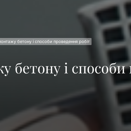
r 13″ M2 (2024) – найкращий вибір для захисту вашого 
ливості та типи протекторних малюнків
ес-залі: які ремінці найкраще підійдуть для тренувань?
монтажу бетону і способи проведення робіт
ають на вартість різання бетону
кат: професійна допомога в Києві
у бетону і способи
r 13″ M2 (2024) – найкращий вибір для захисту вашого 