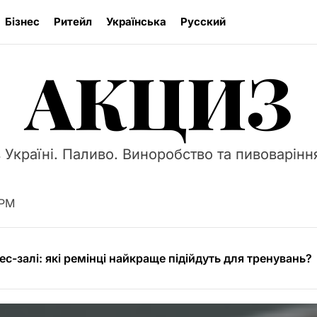
Бізнес
Ритейл
Українська
Русский
АКЦИЗ
 Україні. Паливо. Виноробство та пивоваріння
r 13″ M2 (2024) – найкращий вибір для захисту вашого 
ливості та типи протекторних малюнків
 PM
ес-залі: які ремінці найкраще підійдуть для тренувань?
ають на вартість різання бетону
кат: професійна допомога в Києві