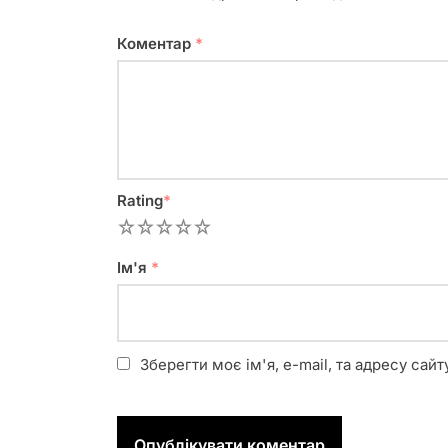
Коментар
*
Rating
*
1
2
3
4
5
Ім'я
*
Зберегти моє ім'я, e-mail, та адресу сай