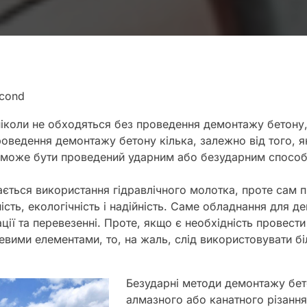
econd
ніколи не обходяться без проведення демонтажу бетону,
оведення демонтажу бетону кілька, залежно від того, я
і може бути проведений ударним або безударним спосо
ться використання гідравлічного молотка, проте сам п
сть, екологічність і надійність. Саме обладнання для д
ції та перевезенні. Проте, якщо є необхідність провест
евими елементами, то, на жаль, слід використовувати б
Безударні методи демонтажу бет
алмазного або канатного різання