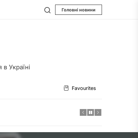
Search
Головні новини
 в Україні
пристрою
Favourites