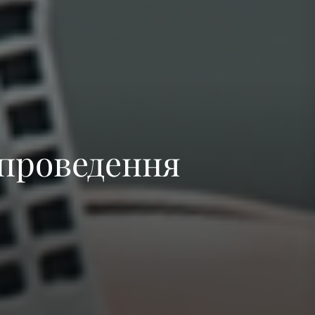
пристрою
 проведення
пристрою