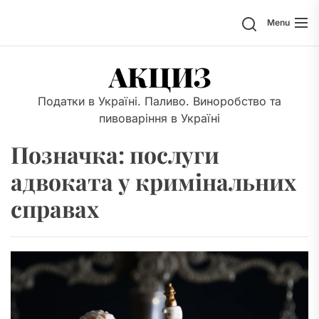
Skip
Search
Menu
to
the
content
АКЦИЗ
Податки в Україні. Паливо. Виноробство та
пивоваріння в Україні
Позначка:
послуги
адвоката у кримінальних
справах