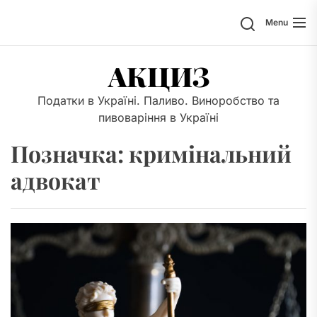
Skip
Search
Menu
to
the
content
АКЦИЗ
Податки в Україні. Паливо. Виноробство та
пивоваріння в Україні
Позначка:
кримінальний
адвокат