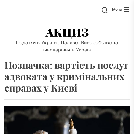
Skip
Search
Menu
to
the
content
АКЦИЗ
Податки в Україні. Паливо. Виноробство та
пивоваріння в Україні
Позначка:
вартість послуг
адвоката у кримінальних
справах у Києві