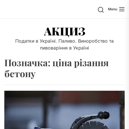
Skip
Search
Menu
to
the
content
АКЦИЗ
Податки в Україні. Паливо. Виноробство та
пивоваріння в Україні
Позначка:
ціна різання
бетону