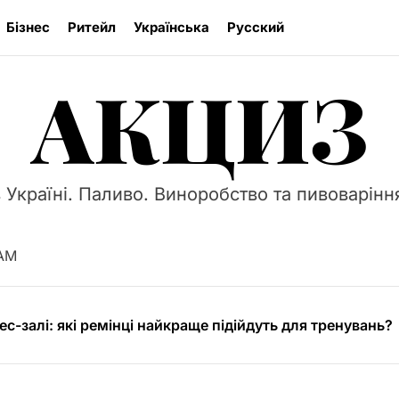
Бізнес
Ритейл
Українська
Русский
АКЦИЗ
 Україні. Паливо. Виноробство та пивоваріння
r 13″ M2 (2024) – найкращий вибір для захисту вашого 
ливості та типи протекторних малюнків
 AM
ес-залі: які ремінці найкраще підійдуть для тренувань?
ають на вартість різання бетону
кат: професійна допомога в Києві