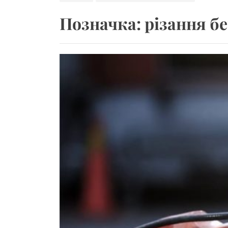
Чохли для iPad Ai
Позначка:
різання бе
Літні шини – особ
Apple Watch у фітн
Фактори, що вплив
Кримінальний адво
Чохли для iPad Ai