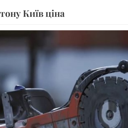
r 13″ M2 (2024) – найкращий вибір для захисту вашого 
тону Київ ціна
ливості та типи протекторних малюнків
ес-залі: які ремінці найкраще підійдуть для тренувань?
ають на вартість різання бетону
кат: професійна допомога в Києві
r 13″ M2 (2024) – найкращий вибір для захисту вашого 