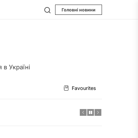
Search
Головні новини
 в Україні
пристрою
Favourites