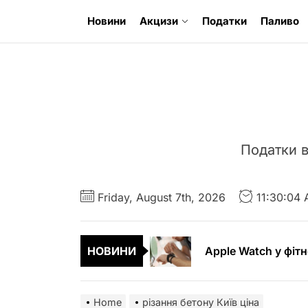
Skip
Новини
Акцизи
Податки
Паливо
to
the
content
Податки в
Чохли для iPad Ai
Літні шини – особ
Friday, August 7th, 2026
11:30:04
Apple Watch у фітн
НОВИНИ
Фактори, що вплив
Кримінальний адво
Home
різання бетону Київ ціна