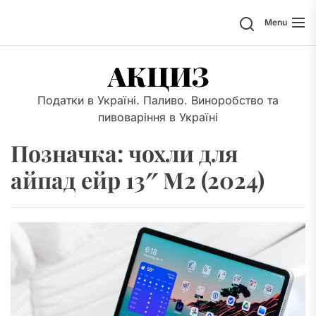
Skip
Search
Menu
to
the
content
АКЦИЗ
Податки в Україні. Паливо. Виноробство та
пивоваріння в Україні
Позначка:
чохли для
айпад ейр 13″ M2 (2024)